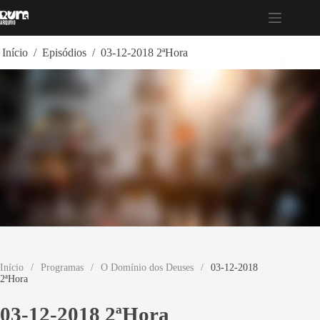
Pular
para
o
conteúdo
Início
/
Episódios
/
03-12-2018 2ªHora
Início
/
Programas
/
O Domínio dos Deuses
/
03-12-2018
2ªHora
03-12-2018 2ªHora