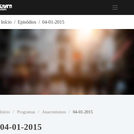
Pular
para
o
conteúdo
Início
/
Episódios
/
04-01-2015
Início
/
Programas
/
Anacronismos
/
04-01-2015
04-01-2015