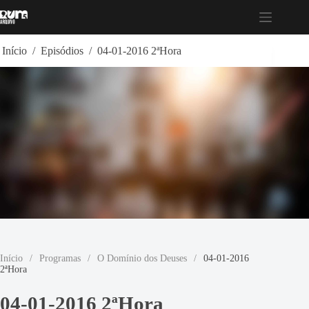
Pular
para
o
conteúdo
Início
/
Episódios
/
04-01-2016 2ªHora
Início
/
Programas
/
O Domínio dos Deuses
/
04-01-2016
2ªHora
04-01-2016 2ªHora