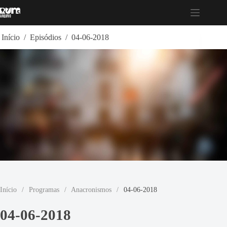
Pular
para
o
conteúdo
Início
/
Episódios
/
04-06-2018
Início
/
Programas
/
Anacronismos
/
04-06-2018
04-06-2018