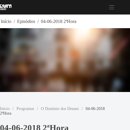
Pular
para
o
conteúdo
Início
/
Episódios
/
04-06-2018 2ªHora
Início
/
Programas
/
O Domínio dos Deuses
/
04-06-2018
2ªHora
04-06-2018 2ªHora