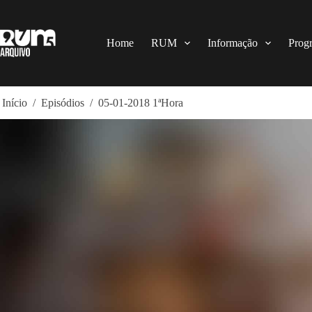
Pular
para
o
conteúdo
Home
RUM
Informação
Prog
Início
/
Episódios
/
05-01-2018 1ªHora