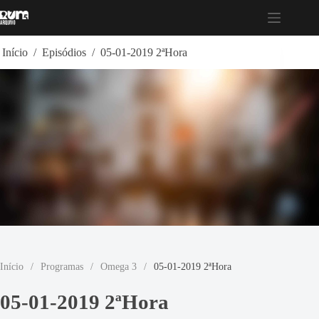
Pular
para
o
conteúdo
Início
/
Episódios
/
05-01-2019 2ªHora
Início
/
Programas
/
Omega 3
/
05-01-2019 2ªHora
05-01-2019 2ªHora