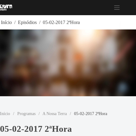
Pular
para
o
conteúdo
Início
/
Episódios
/
05-02-2017 2ªHora
Início
/
Programas
/
A Nossa Terra
/
05-02-2017 2ªHora
05-02-2017 2ªHora