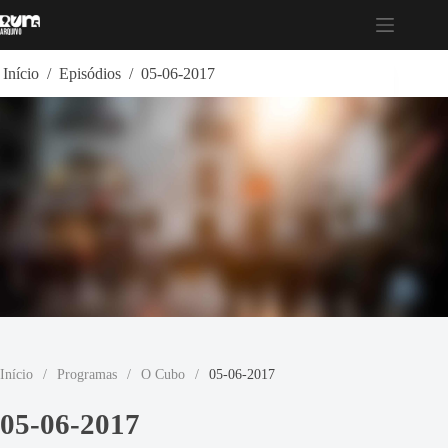
Pular
para
o
conteúdo
Início
/
Episódios
/
05-06-2017
Início
/
Programas
/
O Cubo
/
05-06-2017
05-06-2017