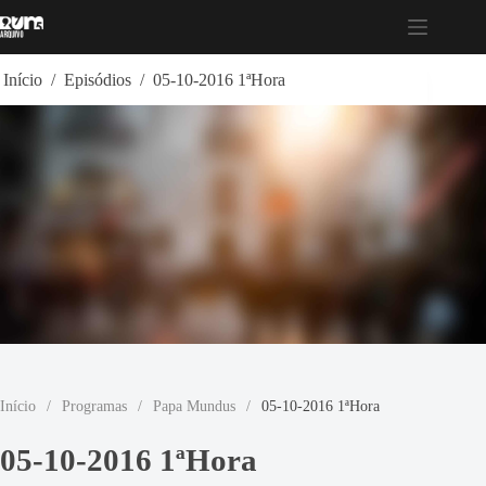
Pular
para
o
conteúdo
Início
/
Episódios
/
05-10-2016 1ªHora
Início
/
Programas
/
Papa Mundus
/
05-10-2016 1ªHora
05-10-2016 1ªHora