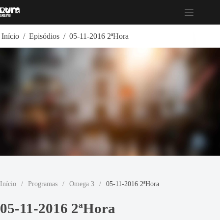
Pular
para
o
conteúdo
Início
/
Episódios
/
05-11-2016 2ªHora
Início
/
Programas
/
Omega 3
/
05-11-2016 2ªHora
05-11-2016 2ªHora