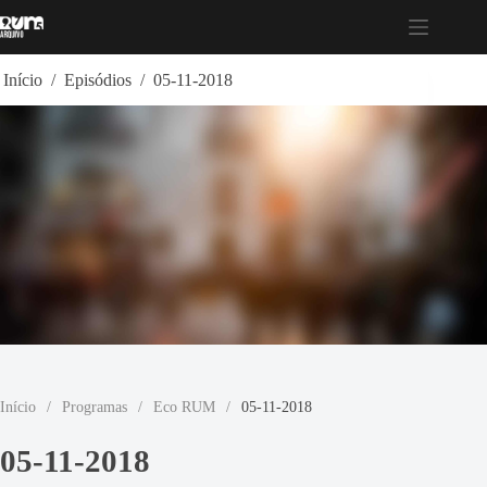
Pular
para
o
conteúdo
Início
/
Episódios
/
05-11-2018
Início
/
Programas
/
Eco RUM
/
05-11-2018
05-11-2018