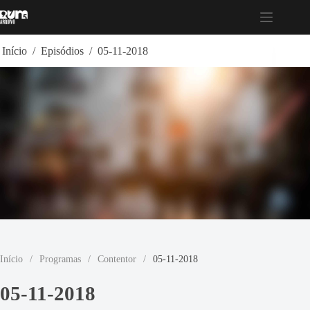
Pular
para
o
conteúdo
Início
/
Episódios
/
05-11-2018
Início
/
Programas
/
Contentor
/
05-11-2018
05-11-2018