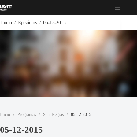
Pular
para
o
conteúdo
Início
/
Episódios
/
05-12-2015
Início
/
Programas
/
Sem Regras
/
05-12-2015
05-12-2015