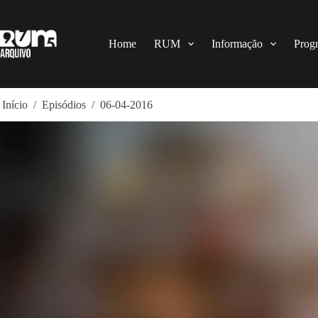
Pular
para
o
conteúdo
Home
RUM
Informação
Prog
Início
/
Episódios
/
06-04-2016