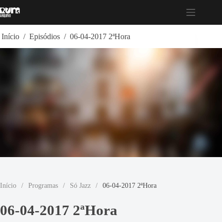
Pular
para
o
conteúdo
Início
/
Episódios
/
06-04-2017 2ªHora
Início
/
Programas
/
Só Jazz
/
06-04-2017 2ªHora
06-04-2017 2ªHora