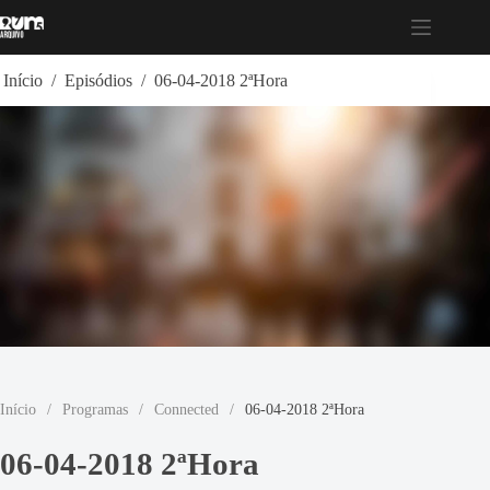
Pular
para
o
conteúdo
Início
/
Episódios
/
06-04-2018 2ªHora
Início
/
Programas
/
Connected
/
06-04-2018 2ªHora
06-04-2018 2ªHora