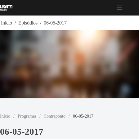
Pular
para
o
conteúdo
Início
/
Episódios
/
06-05-2017
Início
/
Programas
/
Contraponto
/
06-05-2017
06-05-2017