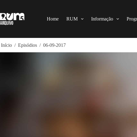
Pular
para
o
conteúdo
Home
RUM
Informação
Prog
Início
/
Episódios
/
06-09-2017