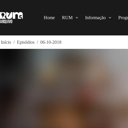
Pular
para
o
conteúdo
Home
RUM
Informação
Prog
Início
/
Episódios
/
06-10-2018