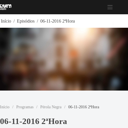
Pular
para
o
conteúdo
Início
/
Episódios
/
06-11-2016 2ªHora
Início
/
Programas
/
Pérola Negra
/
06-11-2016 2ªHora
06-11-2016 2ªHora