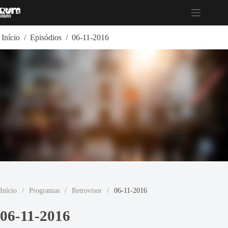
Pular
para
o
conteúdo
Início
/
Episódios
/
06-11-2016
Início
/
Programas
/
Retrovisor
/
06-11-2016
06-11-2016