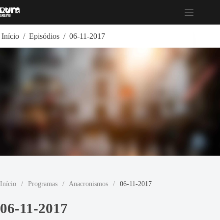
Pular
para
o
conteúdo
Início
/
Episódios
/
06-11-2017
Início
/
Programas
/
Anacronismos
/
06-11-2017
06-11-2017