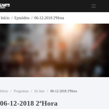
Pular
para
o
conteúdo
Início
/
Episódios
/
06-12-2018 2ªHora
Início
/
Programas
/
Só Jazz
/
06-12-2018 2ªHora
06-12-2018 2ªHora