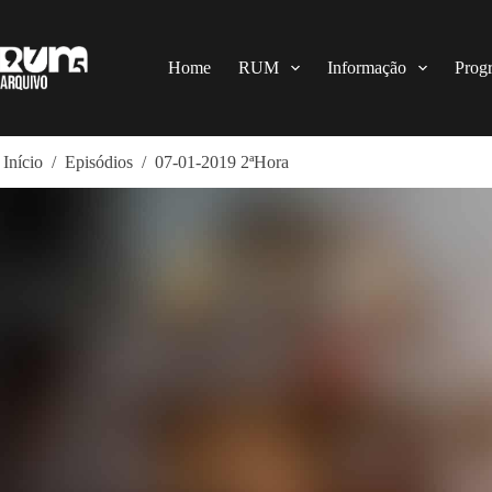
Pular
para
o
conteúdo
Home
RUM
Informação
Prog
Início
/
Episódios
/
07-01-2019 2ªHora