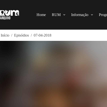
Pular
para
o
conteúdo
Home
RUM
Informação
Prog
Início
/
Episódios
/
07-04-2018