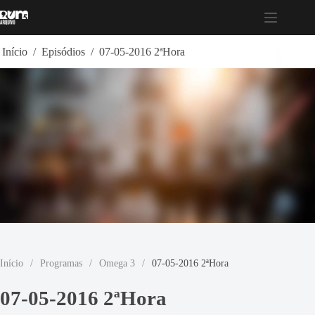
Pular
para
o
conteúdo
Início
/
Episódios
/
07-05-2016 2ªHora
Início
/
Programas
/
Omega 3
/
07-05-2016 2ªHora
07-05-2016 2ªHora