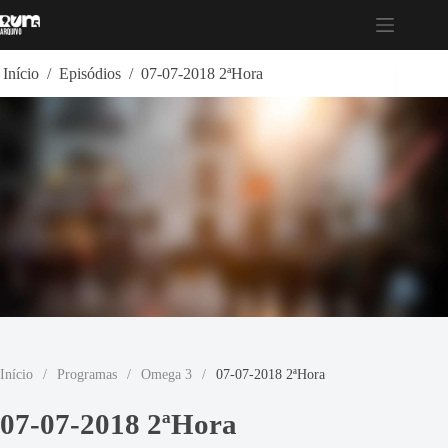
Pular
para
o
conteúdo
Início
/
Episódios
/
07-07-2018 2ªHora
Início
/
Programas
/
Omega 3
/
07-07-2018 2ªHora
07-07-2018 2ªHora