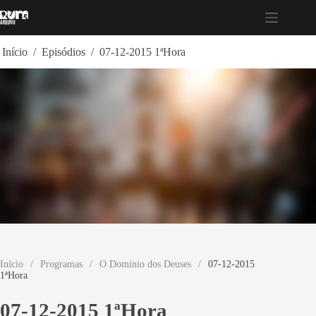
Pular
para
o
conteúdo
Início
/
Episódios
/
07-12-2015 1ªHora
Início
/
Programas
/
O Domínio dos Deuses
/
07-12-2015
1ªHora
07-12-2015 1ªHora