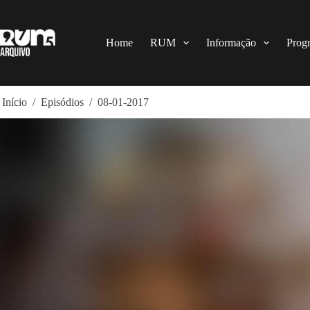
Pular
para
o
conteúdo
Home
RUM
Informação
Prog
Início
/
Episódios
/
08-01-2017