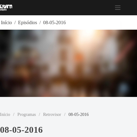
Pular
para
o
conteúdo
Início
/
Episódios
/
08-05-2016
Início
/
Programas
/
Retrovisor
/
08-05-2016
08-05-2016