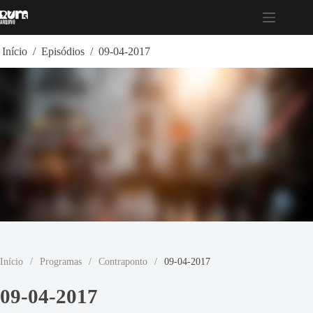
Pular
para
o
conteúdo
Início
/
Episódios
/
09-04-2017
Início
/
Programas
/
Contraponto
/
09-04-2017
09-04-2017