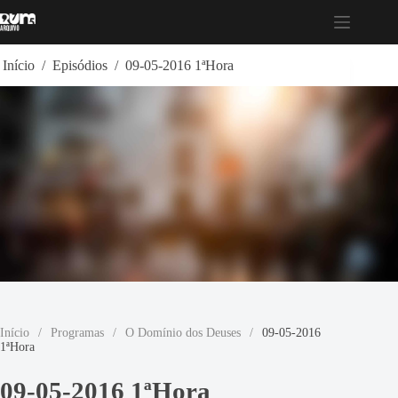
Pular
para
o
conteúdo
Início
/
Episódios
/
09-05-2016 1ªHora
Início
/
Programas
/
O Domínio dos Deuses
/
09-05-2016
1ªHora
09-05-2016 1ªHora