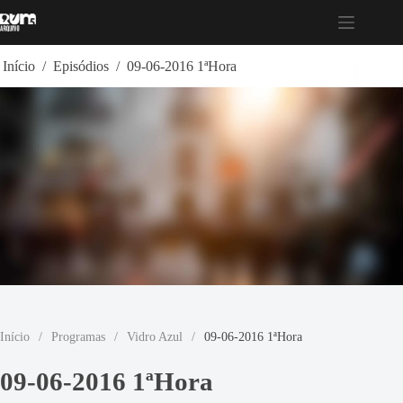
Pular
para
o
conteúdo
Início
/
Episódios
/
09-06-2016 1ªHora
Início
/
Programas
/
Vidro Azul
/
09-06-2016 1ªHora
09-06-2016 1ªHora