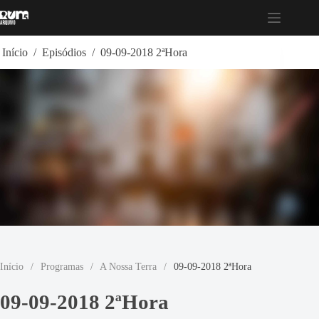
Pular
para
o
conteúdo
Início
/
Episódios
/
09-09-2018 2ªHora
Início
/
Programas
/
A Nossa Terra
/
09-09-2018 2ªHora
09-09-2018 2ªHora