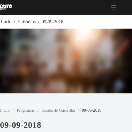
Pular
para
o
conteúdo
Início
/
Episódios
/
09-09-2018
Início
/
Programas
/
Samba de Guerrilha
/
09-09-2018
09-09-2018