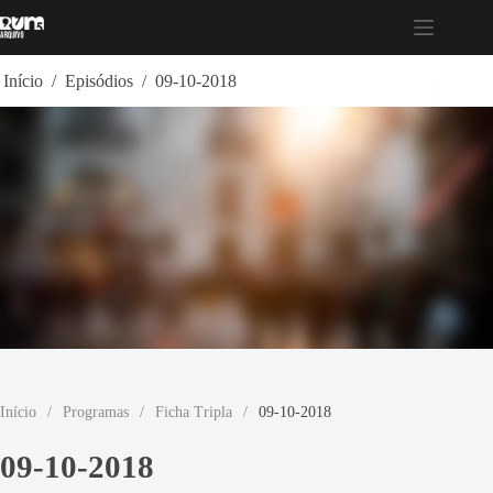
Pular
para
o
conteúdo
Início
/
Episódios
/
09-10-2018
Início
/
Programas
/
Ficha Tripla
/
09-10-2018
09-10-2018