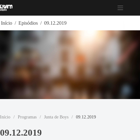
Pular
para
o
conteúdo
Início
/
Episódios
/
09.12.2019
Início
/
Programas
/
Junta de Boys
/
09.12.2019
09.12.2019