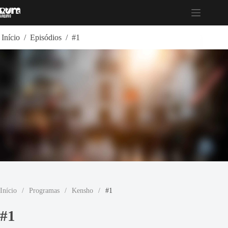
Pular
para
o
conteúdo
Início
/
Episódios
/
#1
Início
/
Programas
/
Kensho
/
#1
#1