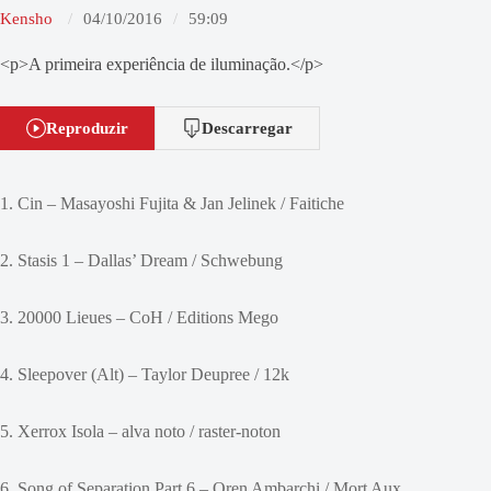
Kensho
04/10/2016
59:09
<p>A primeira experiência de iluminação.</p>
Reproduzir
Descarregar
1. Cin – Masayoshi Fujita & Jan Jelinek / Faitiche
2. Stasis 1 – Dallas’ Dream / Schwebung
3. 20000 Lieues – CoH / Editions Mego
4. Sleepover (Alt) – Taylor Deupree / 12k
5. Xerrox Isola – alva noto / raster-noton
6. Song of Separation Part 6 – Oren Ambarchi / Mort Aux