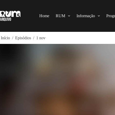
Pular
para
o
conteúdo
Home
RUM
Informação
Prog
Início
/
Episódios
/
1 nov