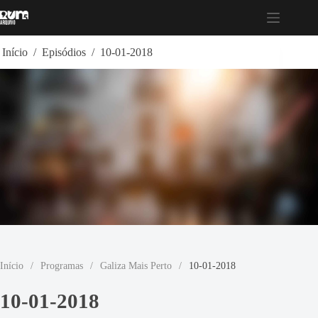
Pular
para
o
conteúdo
Início
/
Episódios
/
10-01-2018
Início
/
Programas
/
Galiza Mais Perto
/
10-01-2018
10-01-2018