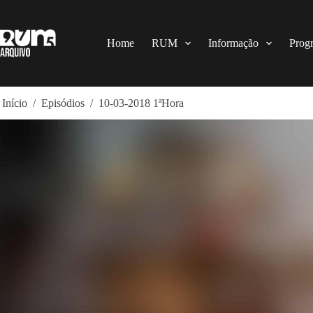
Pular
para
o
conteúdo
Home
RUM
Informação
Prog
Início
/
Episódios
/
10-03-2018 1ªHora