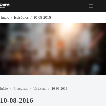
Pular
para
o
conteúdo
Início
/
Episódios
/
10-08-2016
Início
/
Programas
/
Variasons
/
10-08-2016
10-08-2016