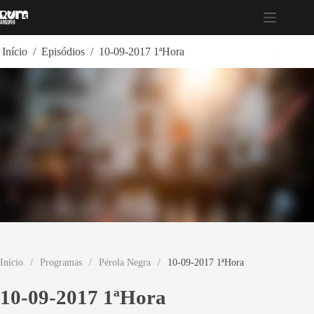
Pular
para
o
conteúdo
Início
/
Episódios
/
10-09-2017 1ªHora
Início
/
Programas
/
Pérola Negra
/
10-09-2017 1ªHora
10-09-2017 1ªHora