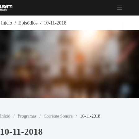
Pular
para
o
conteúdo
Início
/
Episódios
/
10-11-2018
Início
/
Programas
/
Corrente Sonora
/
10-11-2018
10-11-2018