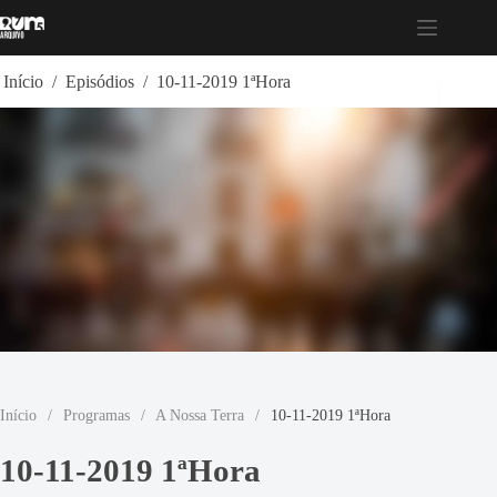
Pular
para
o
conteúdo
Início
/
Episódios
/
10-11-2019 1ªHora
Início
/
Programas
/
A Nossa Terra
/
10-11-2019 1ªHora
10-11-2019 1ªHora