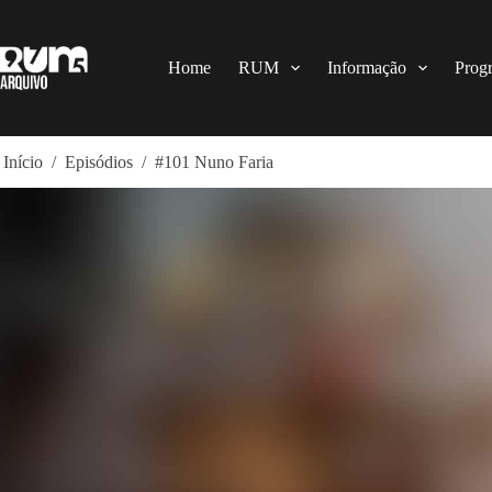
Pular
para
o
conteúdo
Home
RUM
Informação
Prog
Início
/
Episódios
/
#101 Nuno Faria