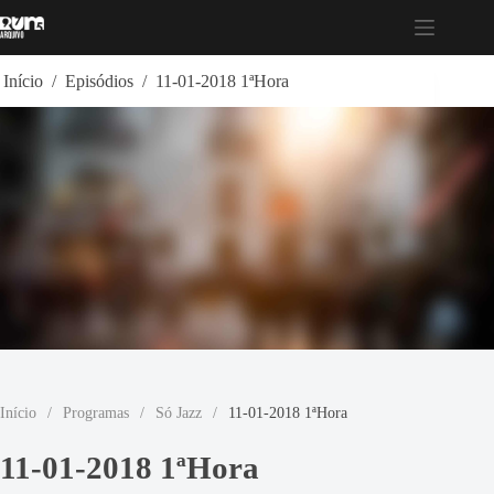
Pular
para
o
conteúdo
Início
/
Episódios
/
11-01-2018 1ªHora
Início
/
Programas
/
Só Jazz
/
11-01-2018 1ªHora
11-01-2018 1ªHora