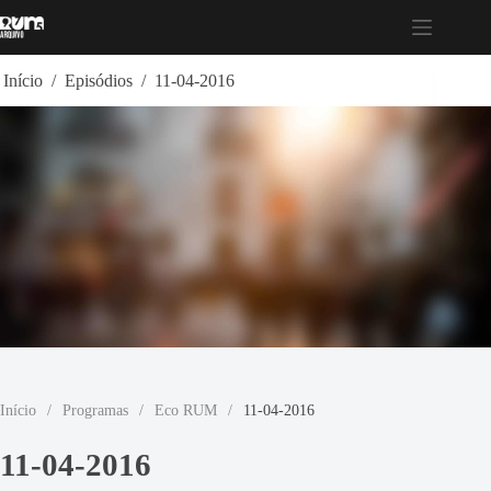
Pular
para
o
conteúdo
Início
/
Episódios
/
11-04-2016
Início
/
Programas
/
Eco RUM
/
11-04-2016
11-04-2016