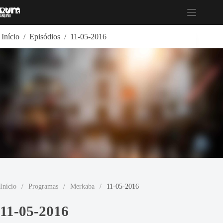
Pular
para
o
conteúdo
Início
/
Episódios
/
11-05-2016
Início
/
Programas
/
Merkaba
/
11-05-2016
11-05-2016